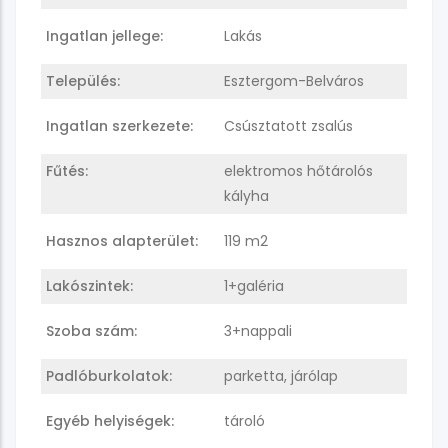
Ingatlan jellege:
Lakás
Település:
Esztergom-Belváros
Ingatlan szerkezete:
Csúsztatott zsalús
Fűtés:
elektromos hőtárolós
kályha
Hasznos alapterület:
119 m2
Lakószintek:
1+galéria
Szoba szám:
3+nappali
Padlóburkolatok:
parketta, járólap
Egyéb helyiségek:
tároló