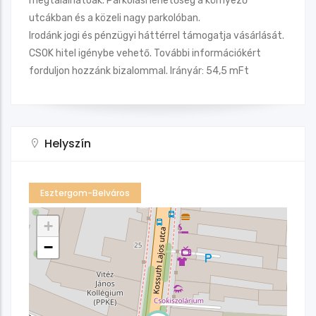
megtalálhatóak. Parkolási lehetőség a környező
utcákban és a közeli nagy parkolóban.
Irodánk jogi és pénzügyi háttérrel támogatja vásárlását.
CSOK hitel igénybe vehető. További információkért
forduljon hozzánk bizalommal. Irányár: 54,5 mFt
Helyszín
Esztergom-Belváros
+
−