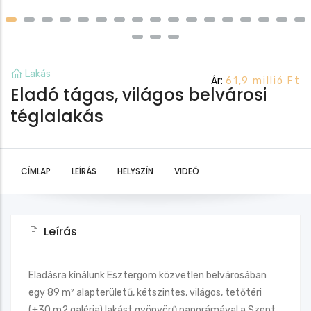
Lakás
Ár:
61,9 millió Ft
Eladó tágas, világos belvárosi
téglalakás
CÍMLAP
LEÍRÁS
HELYSZÍN
VIDEÓ
Leírás
Eladásra kínálunk Esztergom közvetlen belvárosában
egy 89 m² alapterületű, kétszintes, világos, tetőtéri
(+30 m2 galéria) lakást gyönyörű panorámával a Szent