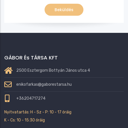
GÁBOR És TÁRSA KFT
2500 Esztergom Bottyán János utca 4
enikofarkas@gaborestarsa.hu
+36204717274
Nyitvatartás: H - Sz - P: 10 - 17 óráig
K - Cs: 10 - 15:30 óráig