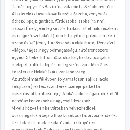
Tamás hegyre és Bazilikára valamint a Széchenyi térre.
A lakás elosztása a következő: előszoba, konyha és
étkező, spejz, gardrób, fürdőszoba, szoba (16 nm),
nappali (mely jelenleg kettős funkció lát el: háló részként
és dolgozó szobaként), emeleti nyitott galéria, emeleti
szoba és WC (mely fürdőszobává alakítható). Rendkívül
világos, tágas, nagy belmagasságú, fűtésrendszere
egyedi, Stiebel Eltron hőtárolós kályhák biztosítják a
meleget, külön hideg és meleg vízóra van. 16 m2-es
tetőterasz kialakítására van lehetőség.
Az utóbbi másfél évben folyamatosan zajlik a lakás
felújítása (festés, szaniterek cseréje, parketta
csiszolás, ablakok cseréje). A lakás adottságai méretéből
adódóan kedveznek a nagycsaládosoknak.
Mivel a közvetlen belvárosban helyezkedik el,
buszmegállók a bejárathoz közel, posta, orvosi rendelők,
üzletek, éttermek, iskola, óvoda a környéken