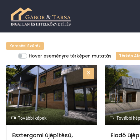
Keresési Szűrők
Hover eseményre térképen mutatás
Térkép Al
További képek
További ké
Esztergomi újépítésű,
Eladó újép