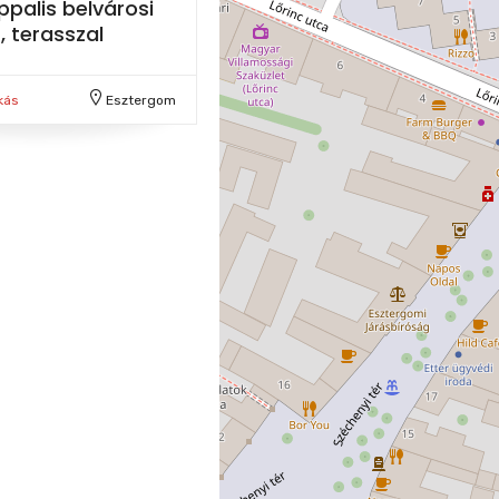
palis belvárosi
, terasszal
kás
Esztergom