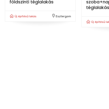
földszinti téglalakás
szoba+nap
téglalakás
Új építésű lakás
Esztergom
Új építésű la