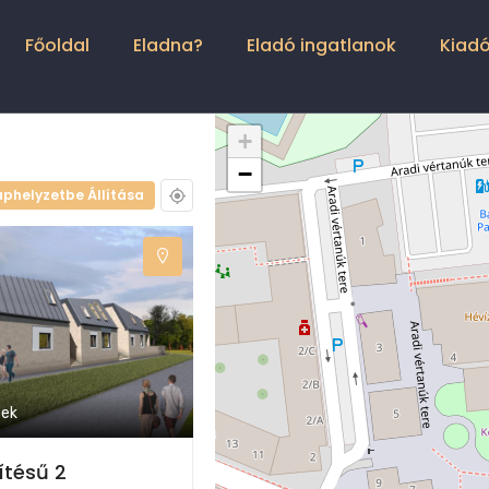
Main
Navigation
Főoldal
Eladna?
Eladó ingatlanok
Kiadó
+
−
aphelyzetbe Állítása
pek
ítésű 2