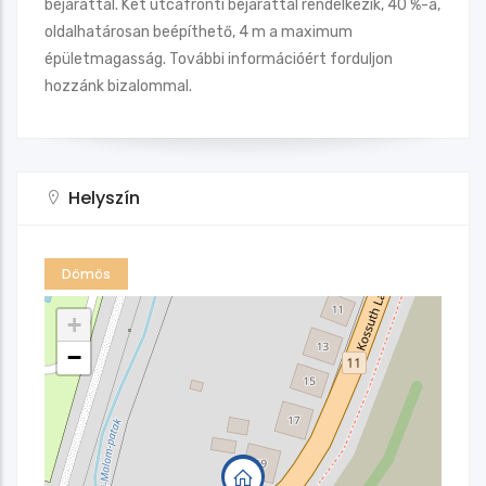
bejárattal. Két utcafronti bejárattal rendelkezik, 40 %-a,
oldalhatárosan beépíthető, 4 m a maximum
épületmagasság. További információért forduljon
hozzánk bizalommal.
Helyszín
Dömös
+
−