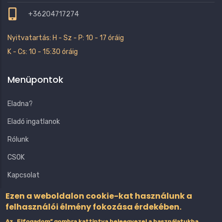
+36204717274
Nyitvatartás: H - Sz - P: 10 - 17 óráig
K - Cs: 10 - 15:30 óráig
Menüpontok
Eladna?
Eladó ingatlanok
Rólunk
CSOK
Kapcsolat
Ezen a weboldalon cookie-kat használunk a
felhasználói élmény fokozása érdekében.
Az „Elfogadom” gombra kattintva beleegyezel a használatukba.