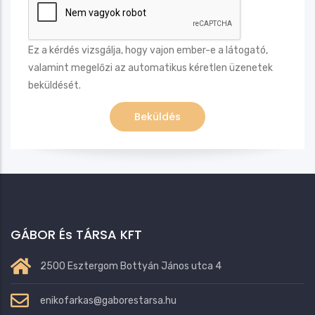
Ez a kérdés vizsgálja, hogy vajon ember-e a látogató,
valamint megelőzi az automatikus kéretlen üzenetek
beküldését.
GÁBOR És TÁRSA KFT
2500 Esztergom Bottyán János utca 4
enikofarkas@gaborestarsa.hu