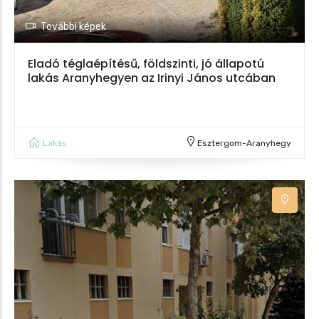
További képek
Eladó téglaépítésű, földszinti, jó állapotú
lakás Aranyhegyen az Irinyi János utcában
Lakás
Esztergom-Aranyhegy