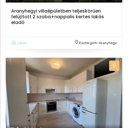
Aranyhegyi villaépületben teljeskörűen
felújított 2 szoba+nappalis kertes lakás
eladó
Lakás
Esztergom-Aranyhegy