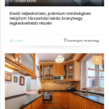
További képek
Eladó teljeskörűen, prémium minőségben
felújított társasházi lakás Aranyhegy
legkedveltebb részén
Lakás
Esztergom-Aranyhegy
5