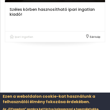
Széles körben hasznosítható ipari ingatlan
kiadó!
Ipari ingatlan
Sárisáp
Ezen a weboldalon cookie-kat használunk a
felhasználói élmény fokozása érdekében.
Az „Elfogadom” gombra kattintva beleegyezel a használatukba.