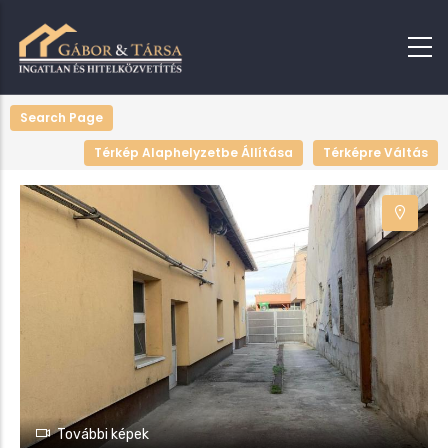
+
Search Page
−
Térkép Alaphelyzetbe Állítása
Térképre Váltás
További képek