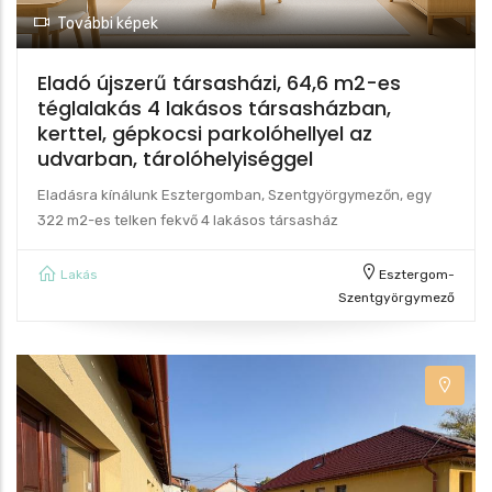
További képek
Eladó újszerű társasházi, 64,6 m2-es
téglalakás 4 lakásos társasházban,
kerttel, gépkocsi parkolóhellyel az
udvarban, tárolóhelyiséggel
Eladásra kínálunk Esztergomban, Szentgyörgymezőn, egy
322 m2-es telken fekvő 4 lakásos társasház
Lakás
Esztergom-
Szentgyörgymező