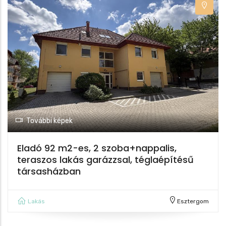
További képek
Eladó 92 m2-es, 2 szoba+nappalis,
teraszos lakás garázzsal, téglaépítésű
társasházban
Lakás
Esztergom