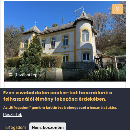
További képek
Aranyhegyi villaépületben teljeskörűen
Ezen a weboldalon cookie-kat használunk a
felújított 2 szoba+nappalis kertes lakás
felhasználói élmény fokozása érdekében.
eladó
Az „Elfogadom” gombra kattintva beleegyezel a használatukba.
Részletek
Lakás
Esztergom-Aranyhegy
Elfogadom
Nem, köszönöm