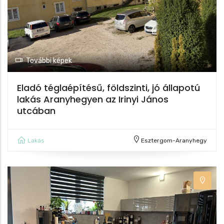
További képek
Eladó téglaépítésű, földszinti, jó állapotú
11
lakás Aranyhegyen az Irinyi János
utcában
Lakás
Esztergom-Aranyhegy
2