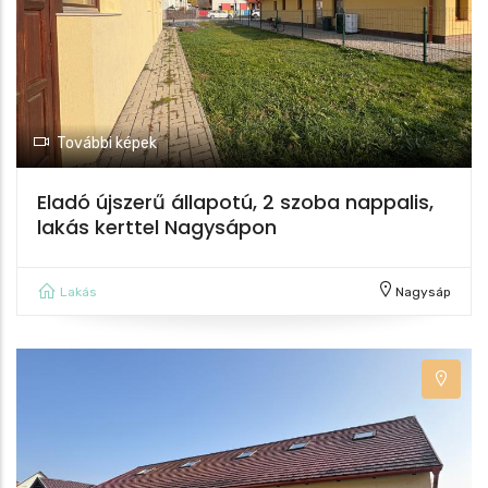
További képek
Eladó újszerű állapotú, 2 szoba nappalis,
lakás kerttel Nagysápon
Lakás
Nagysáp