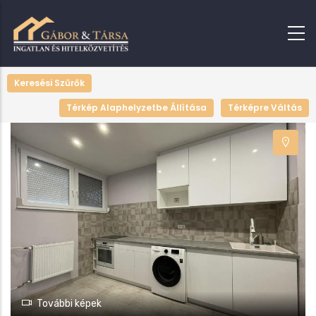
+
Keresési Szűrők
−
Térkép Alaphelyzetbe Állítása
Térképre Váltás
További képek