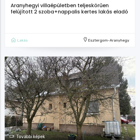
Aranyhegyi villaépületben teljeskörűen
felújított 2 szoba+nappalis kertes lakás eladó
Lakás
Esztergom-Aranyhegy
További képek