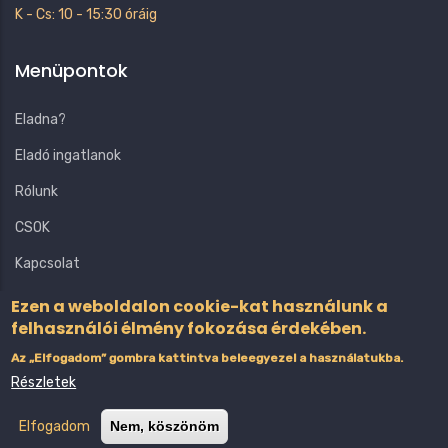
K - Cs: 10 - 15:30 óráig
Menüpontok
Eladna?
Eladó ingatlanok
Rólunk
CSOK
Kapcsolat
Ezen a weboldalon cookie-kat használunk a
felhasználói élmény fokozása érdekében.
Az „Elfogadom” gombra kattintva beleegyezel a használatukba.
Részletek
© Copyright
Gábor és Társa
2025. Minden jog fenntartva.
Elfogadom
Nem, köszönöm