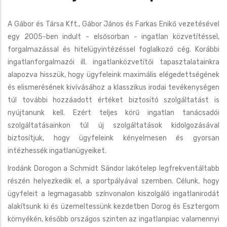
A Gábor és Társa Kft., Gábor János és Farkas Enikő vezetésével
egy 2005-ben indult - elsősorban - ingatlan közvetítéssel,
forgalmazással és hitelügyintézéssel foglalkozó cég. Korábbi
ingatlanforgalmazói ill. ingatlanközvetítői tapasztalatainkra
alapozva hisszük, hogy ügyfeleink maximális elégedettségének
és elismerésének kivívásához a klasszikus irodai tevékenységen
túl további hozzáadott értéket biztosító szolgáltatást is
nyújtanunk kell. Ezért teljes körű ingatlan tanácsadói
szolgáltatásainkon túl új szolgáltatások kidolgozásával
biztosítjuk, hogy ügyfeleink kényelmesen és gyorsan
intézhessék ingatlanügyeiket.
Irodánk Dorogon a Schmidt Sándor lakótelep legfrekventáltabb
részén helyezkedik el, a sportpályával szemben. Célunk, hogy
ügyfeleit a legmagasabb színvonalon kiszolgáló ingatlanirodát
alakítsunk ki és üzemeltessünk kezdetben Dorog és Esztergom
környékén, később országos szinten az ingatlanpiac valamennyi