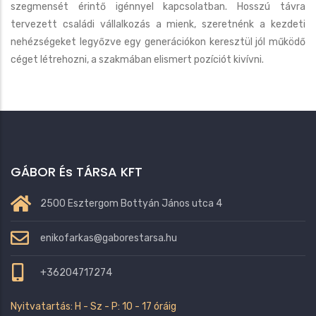
szegmensét érintő igénnyel kapcsolatban. Hosszú távra
tervezett családi vállalkozás a mienk, szeretnénk a kezdeti
nehézségeket legyőzve egy generációkon keresztül jól működő
céget létrehozni, a szakmában elismert pozíciót kivívni.
GÁBOR És TÁRSA KFT
2500 Esztergom Bottyán János utca 4
enikofarkas@gaborestarsa.hu
+36204717274
Nyitvatartás: H - Sz - P: 10 - 17 óráig