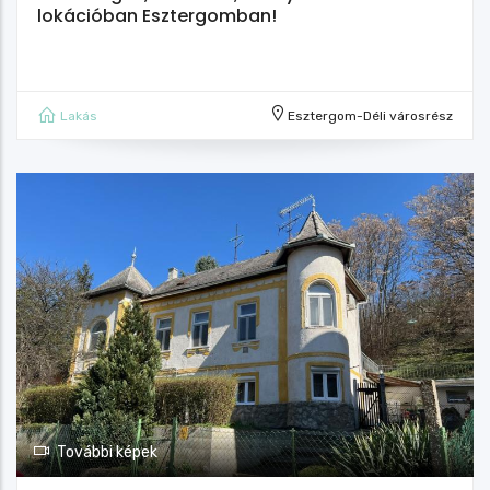
lokációban Esztergomban!
Lakás
Esztergom-Déli városrész
További képek