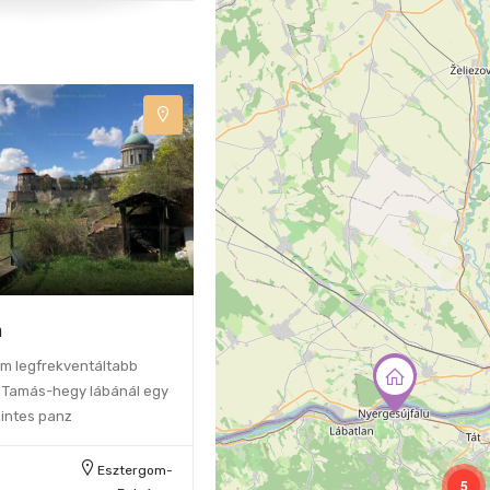
m
m legfrekventáltabb
 Tamás-hegy lábánál egy
zintes panz
Esztergom-
5