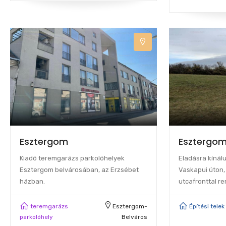
Esztergom
Esztergo
Kiadó teremgarázs parkolóhelyek
Eladásra kínál
Esztergom belvárosában, az Erzsébet
Vaskapui úton,
házban.
utcafronttal re
teremgarázs
Esztergom-
Építési telek
parkolóhely
Belváros