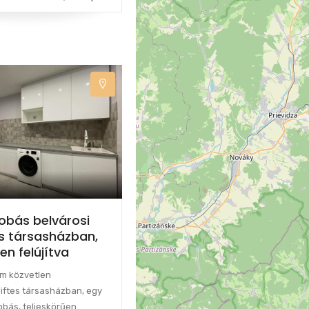
obás belvárosi
tes társasházban,
en felújítva
m közvetlen
liftes társasházban, egy
obás, teljeskörűen