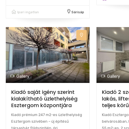
Ipari ingatlan
Sárisáp
Gallery
Gallery
Kiadó saját igény szerint
Kiadó 2 sz
kialakítható üzlethelyiség
lakás, lif
Esztergom központjára
teljes körű
Kiadó prémium 247 m2-es üzlethelyiség
Kiadó Esztergo
Esztergom szívében – új építésű
belvárosában, 
társasház földszintjén, óri
55 m2-es, 2 sz