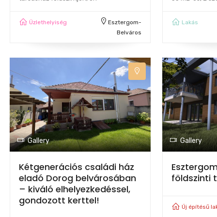
Üzlethelyiség
Esztergom-
Lakás
Belváros
Gallery
Gallery
Kétgenerációs családi ház
Esztergomi
eladó Dorog belvárosában
földszinti
– kiváló elhelyezkedéssel,
gondozott kerttel!
Új építésű la