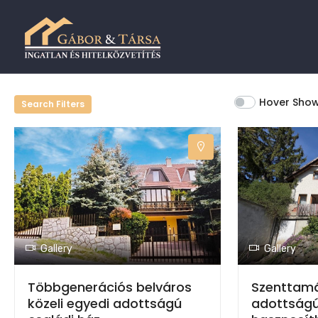
Hover Sho
Search Filters
Gallery
Gallery
Többgenerációs belváros
Szenttamás
közeli egyedi adottságú
adottságú