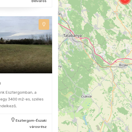
Belváros
m
unk Esztergomban, a
 egy 3400 m2-es, széles
ndelkező,
Esztergom-Északi
városrész