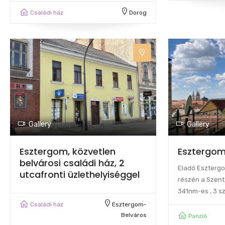
Családi ház
Dorog
Gallery
Gallery
Esztergom, közvetlen
Esztergo
belvárosi családi ház, 2
Eladó Esztergo
utcafronti üzlethelyiséggel
részén a Szent
341nm-es , 3 s
Családi ház
Esztergom-
Belváros
Panzió