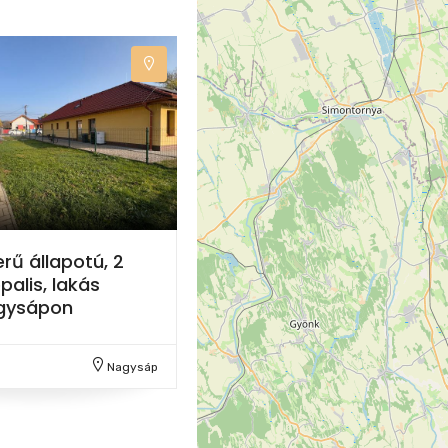
erű állapotú, 2
alis, lakás
agysápon
Nagysáp