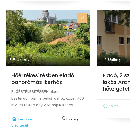
Gallery
Gallery
Előértékesítésben eladó
Eladó, 2 sz
panorámás ikerház
lakás Ara
hőszigetel
ELŐÉRTÉKESÍTÉSBEN eladó
Esztergomban, a belvároshoz közel, 700
m2-es telken egy 2 &nbsp;lakásos,
Lakás
Ikerház -
Esztergom
Újépítésű!!!