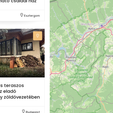
ható családi ház
Esztergom
s teraszos
z eladó
gy zöldövezetében
Budapest