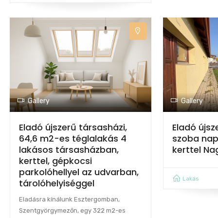
Gallery
Gallery
Eladó újszerű társasházi,
Eladó újsz
64,6 m2-es téglalakás 4
szoba napp
lakásos társasházban,
kerttel N
kerttel, gépkocsi
parkolóhellyel az udvarban,
Lakás
tárolóhelyiséggel
Eladásra kínálunk Esztergomban,
Szentgyörgymezőn, egy 322 m2-es