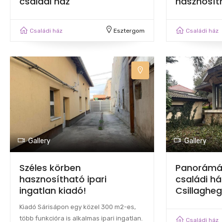
családi ház
hasznosít
Családi ház
Esztergom
Családi ház
Gallery
Gallery
Széles körben
Panorámá
hasznosítható ipari
családi há
ingatlan kiadó!
Csillaghe
Kiadó Sárisápon egy közel 300 m2-es,
több funkcióra is alkalmas ipari ingatlan.
Családi ház