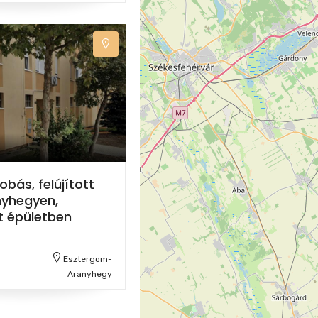
obás, felújított
nyhegyen,
t épületben
Esztergom-
Aranyhegy