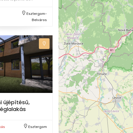
Esztergom-
Belváros
 újépítésű,
 téglalakás
kás
Esztergom